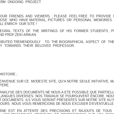
ERM ONGOING PROJECT.
UR FRIENDS AND VIEWERS ; PLEASE FEEL FREE TO PROVIDE 
THOSE WHO HAVE MATERIAL, PICTURES OR PERSONAL MEMORIES
LL ENRICH OUR SITE !
TEGRAL TEXTS OF THE WRITINGS OF HIS FORMER STUDENTS ; P
ND PROF.ZEKİ ARIKAN.
RIBUTED TREMENDOUSLY TO THE BIOGRAPHICAL ASPECT OF THE
TY TOWARDS THEIR BELOVED PROFESSOR.
HISTOIRE ;
ENVENUE SUR CE MODESTE SITE, QU’A NOTRE SEULE INITIATIVE, 
PERE.
L’ANALYSE DES DOCUMENTS NE NOUS A ETE POSSIBLE QUE PARTIEL
 LANGUES DIVERSES. NOS TRAVAUX SE POURSUIVENT ENCORE. N
 DOCUMENTS. ILS VOUS SERONT PRESENTES SUR NOTRE SITE AU F
 COURS. NOUS VOUS REMERCIONS DE NOUS EXCUSER D’EVENTUELLE
MINE EST EN ATTENTE DES PRECISIONS ET RAJOUTS DE TOUS