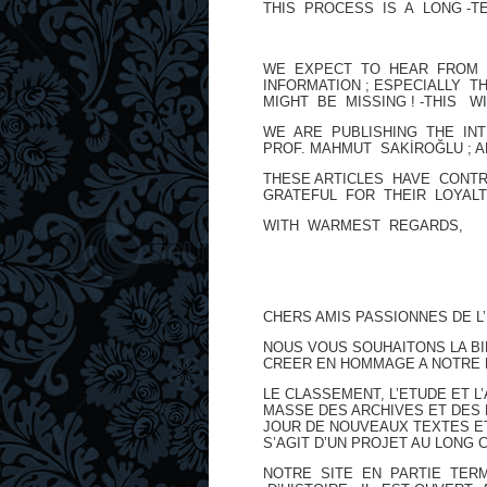
THIS PROCESS IS A LONG -T
WE EXPECT TO HEAR FROM O
INFORMATION ; ESPECIALLY 
MIGHT BE MISSING ! -THIS WI
WE ARE PUBLISHING THE IN
PROF. MAHMUT SAKİROĞLU ; A
THESE ARTICLES HAVE CONT
GRATEFUL FOR THEIR LOYAL
WITH WARMEST REGARDS,
CHERS AMIS PASSIONNES DE L’
NOUS VOUS SOUHAITONS LA BI
CREER EN HOMMAGE A NOTRE 
LE CLASSEMENT, L’ETUDE ET 
MASSE DES ARCHIVES ET DES
JOUR DE NOUVEAUX TEXTES ET
S’AGIT D’UN PROJET AU LONG
NOTRE SITE EN PARTIE TER