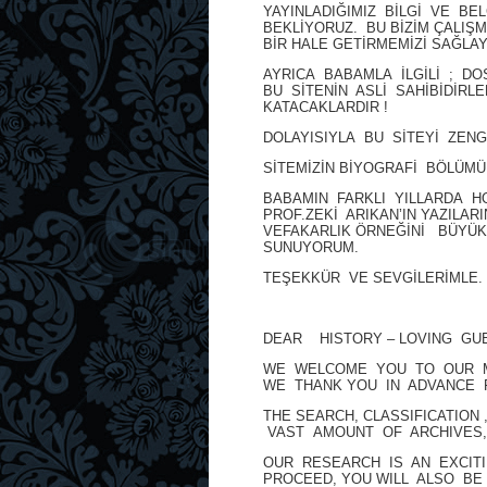
YAYINLADIĞIMIZ BİLGİ VE BEL
BEKLİYORUZ. BU BİZİM ÇALIŞ
BİR HALE GETİRMEMİZİ SAĞLAY
AYRICA BABAMLA İLGİLİ ; DOS
BU SİTENİN ASLİ SAHİBİDİRL
KATACAKLARDIR !
DOLAYISIYLA BU SİTEYİ ZENG
SİTEMİZİN BİYOGRAFİ BÖLÜM
BABAMIN FARKLI YILLARDA H
PROF.ZEKİ ARIKAN’IN YAZILA
VEFAKARLIK ÖRNEĞİNİ BÜYÜK 
SUNUYORUM.
TEŞEKKÜR VE SEVGİLERİMLE.
DEAR HISTORY – LOVING GU
WE WELCOME YOU TO OUR MO
WE THANK YOU IN ADVANCE 
THE SEARCH, CLASSIFICATIO
VAST AMOUNT OF ARCHIVES,
OUR RESEARCH IS AN EXCIT
PROCEED, YOU WILL ALSO BE