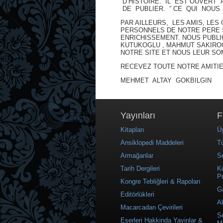
D’HISTOIRE. IL EST OUVER
DE PUBLIER. ” CE QUI NOUS
PAR AILLEURS, LES AMIS, LE
PERSONNELS DE NOTRE PERE S
ENRICHISSEMENT. NOUS PUBL
KUTUKOGLU , MAHMUT SAKIROG
NOTRE SITE ET NOUS LEUR S
RECEVEZ TOUTE NOTRE AMITI
MEHMET ALTAY GOKBILGIN
Yayınları
F
Kitapları
Üy
Ansiklopedi Maddeleri
Tü
Armağanlar
S
Tarih Dergileri
K
Pr
Kongre Tebliğleri & Rapoları
Ga
Editörlükleri
A
Macarcadan Çevirileri
Se
Eserleri Hakkinda Yayinlar &