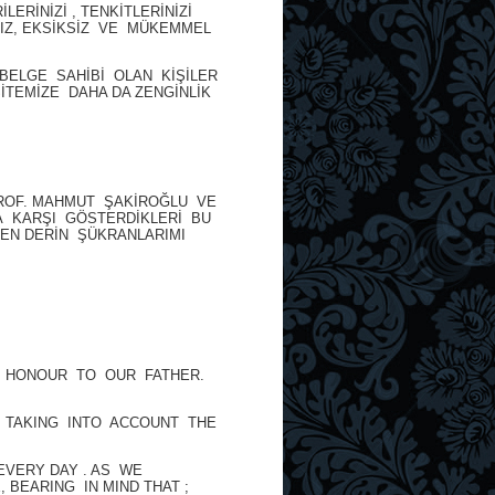
ERİNİZİ , TENKİTLERİNİZİ
SIZ, EKSİKSİZ VE MÜKEMMEL
, BELGE SAHİBİ OLAN KİŞİLER
SİTEMİZE DAHA DA ZENGİNLİK
PROF. MAHMUT ŞAKİROĞLU VE
INA KARŞI GÖSTERDİKLERİ BU
 EN DERİN ŞÜKRANLARIMI
D HONOUR TO OUR FATHER.
E TAKING INTO ACCOUNT THE
EVERY DAY . AS WE
BEARING IN MIND THAT ;