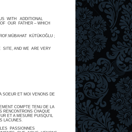
US WITH ADDITIONAL
 OF OUR FATHER – WHICH
ROF.MÜBAHAT KÜTÜKOĞLU ;
 SITE, AND WE ARE VERY
MA SOEUR ET MOI VENONS DE
LEMENT COMPTE TENU DE LA
OUS RENCONTRONS CHAQUE
UR ET A MESURE PUISQU’IL
S LACUNES.
 LES PASSIONNES