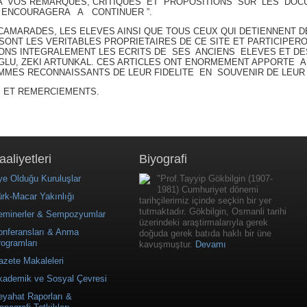
T A VOS REMARQUES, CRITIQUES ET PROPOSITIONS SUR LES D
 ENCOURAGERA A CONTINUER ”.
S CAMARADES, LES ELEVES AINSI QUE TOUS CEUX QUI DETIENNENT 
ONT LES VERITABLES PROPRIETAIRES DE CE SITE ET PARTICIPERON
IONS INTEGRALEMENT LES ECRITS DE SES ANCIENS ELEVES ET D
LU, ZEKI ARTUNKAL. CES ARTICLES ONT ENORMEMENT APPORTE A 
OMMES RECONNAISSANTS DE LEUR FIDELITE EN SOUVENIR DE LEUR
E ET REMERCIEMENTS.
aaliyetleri
Biyografi
e Olduğu Kuruluşlar
"Prof.Tayyip Gökbilgin (1907-
1981) Cumhuriyet dönemi
rk-Macar Yakınlığı
tarihçilerimiz içinde seçkin bir yer
tutmaktadır. Gökbilgin, Osmanli tarihi
eminerler & Sempozyumlar
üzerindeki araştirmalarıyla gerek
onferansları & Anma
doğuda gerek batıda haklı bir üne
ogramları
kavuşmuştur.
Devamı
zete Makaleleri
kademik ve Sosyal Çevresi
yahat Raporları &