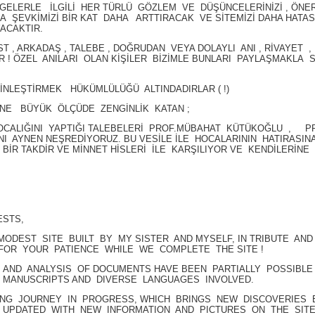
GELERLE İLGİLİ HER TÜRLÜ GÖZLEM VE DÜŞÜNCELERİNİZİ , ÖNERİL
MA ŞEVKİMİZİ BİR KAT DAHA ARTTIRACAK VE SİTEMİZİ DAHA HATA
ACAKTIR.
T , ARKADAŞ , TALEBE , DOĞRUDAN VEYA DOLAYLI ANI , RİVAYET 
ER ! ÖZEL ANILARI OLAN KİŞİLER BİZİMLE BUNLARI PAYLAŞMAKLA 
İNLEŞTİRMEK HÜKÜMLÜLÜĞÜ ALTINDADIRLAR ( !)
ÜNE BÜYÜK ÖLÇÜDE ZENGİNLİK KATAN ;
OCALIĞINI YAPTIĞI TALEBELERİ PROF.MÜBAHAT KÜTÜKOĞLU , 
RINI AYNEN NEŞREDİYORUZ. BU VESİLE İLE HOCALARININ HATIRAS
BİR TAKDİR VE MİNNET HİSLERİ İLE KARŞILIYOR VE KENDİLERİNE
ESTS,
DEST SITE BUILT BY MY SISTER AND MYSELF, IN TRIBUTE AN
FOR YOUR PATIENCE WHILE WE COMPLETE THE SITE !
N , AND ANALYSIS OF DOCUMENTS HAVE BEEN PARTIALLY POSSIBL
 MANUSCRIPTS AND DIVERSE LANGUAGES INVOLVED.
ING JOURNEY IN PROGRESS, WHICH BRINGS NEW DISCOVERIES 
 UPDATED WITH NEW INFORMATION AND PICTURES ON THE SITE, 