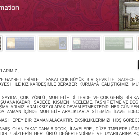
ARIMIZ ,
E GAYRETLERİMLE ; FAKAT ÇOK BÜYÜK BİR ŞEVK İLE SADECE 
AYESİ İLE KIZ KARDEŞIMLE BERABER KURMAYA ÇALIŞTIĞIMIZ MÜ
SAYIDA , ÇOK YÖNLÜ , MUHTELİF DİLLERDE VE ÇOK GENİŞ BİR 
 ŞU ANA KADAR , SADECE KISMEN İNCELEME, TASNİF ETME VE D
IŞMALARIMIZ ARALIKSIZ OLARAK DEVAM ETMEKTEDİR. HER GÜN YE
DA ZAMAN İÇİNDE MUHTELİF ARALIKLARLA SİTEMİZE İLAVE EDEC
MASI EPEY BİR ZAMAN ALACAKTIR. EKSİKLİKLERİMİZİ HOŞ GÖREC
NMIŞ OLAN FAKAT DAHA BİRÇOK, İLAVELERE , DÜZELTMELERE UĞ
DIR ! SİZLERİN HER TÜRLÜ DEĞERLENDİRME VE UYARILARINA AÇI