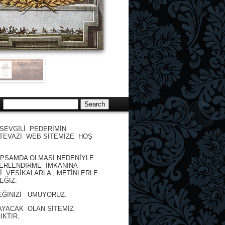
SEVGİLİ PEDERİMİN
TEVAZİ WEB SİTEMİZE HOŞ
KAPSAMDA OLMASI NEDENİYLE
EĞERLENDİRME İMKANINA
Nİ VESİKALARLA , METİNLERLE
EĞİZ.
EĞİNİZİ UMUYORUZ.
RAYACAK OLAN SİTEMİZ
KTIR.