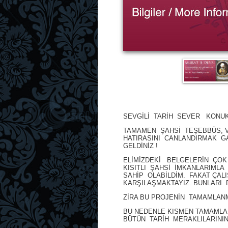
SEVGİLİ TARİH SEVER KONUKL
TAMAMEN ŞAHSİ TEŞEBBÜS, V
HATIRASINI CANLANDIRMAK G
GELDİNİZ !
ELİMİZDEKİ BELGELERİN ÇOK 
KISITLI ŞAHSİ İMKANLARIMLA
SAHİP OLABİLDİM. FAKAT ÇAL
KARŞILAŞMAKTAYIZ. BUNLARI 
ZİRA BU PROJENİN TAMAMLAN
BU NEDENLE KISMEN TAMAMLA
BÜTÜN TARİH MERAKLILARININ