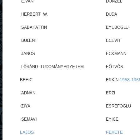
E.VAN
DONZEL
HERBERT W.
DUDA
SABAHATTIN
EYUBOGLU
BULENT
ECEVIT
JANOS
ECKMANN
LÓRÁND TUDOMÁNYEGYETEM
EÖTVÖS
1958-196
BEHIC
ERKIN
ADNAN
ERZI
ZIYA
ESREFOGLU
SEMAVI
EYICE
LAJOS
FEKETE