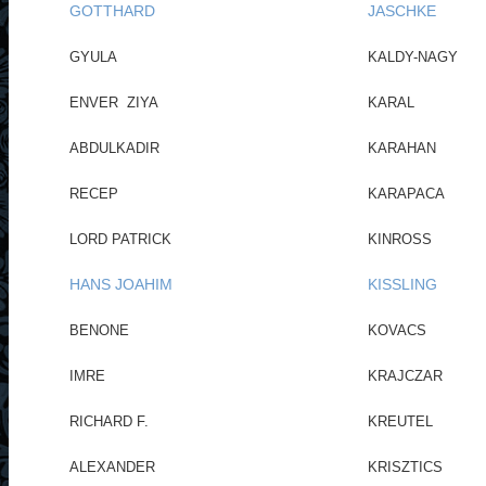
GOTTHARD
JASCHKE
GYULA
KALDY-NAGY
ENVER ZIYA
KARAL
ABDULKADIR
KARAHAN
RECEP
KARAPACA
LORD PATRICK
KINROSS
HANS JOAHIM
KISSLING
BENONE
KOVACS
IMRE
KRAJCZAR
RICHARD F.
KREUTEL
ALEXANDER
KRISZTICS