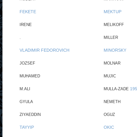
FEKETE
MEKTUP
IRENE
MELIKOFF
.
MILLER
VLADIMIR FEDOROVICH
MINORSKY
JOZSEF
MOLNAR
MUHAMED
MUJIC
19
M.ALI
MULLA-ZADE
GYULA
NEMETH
ZIYAEDDIN
OGUZ
TAYYIP
OKIC