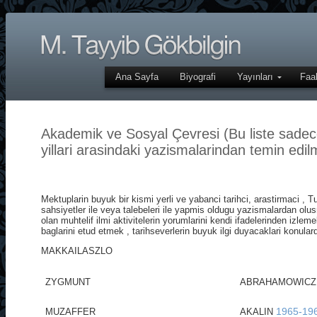
Ana Sayfa
Biyografi
Yayınları
Faal
Akademik ve Sosyal Çevresi (Bu liste sadec
yillari arasindaki yazismalarindan temin edilm
Mektuplarin buyuk bir kismi yerli ve yabanci tarihci, arastirmaci , 
sahsiyetler ile veya talebeleri ile yapmis oldugu yazismalardan olu
olan muhtelif ilmi aktivitelerin yorumlarini kendi ifadelerinden izl
baglarini etud etmek , tarihseverlerin buyuk ilgi duyacaklari konulard
MAKKAILASZLO
ZYGMUNT
ABRAHAMOWICZ
1965-19
MUZAFFER
AKALIN