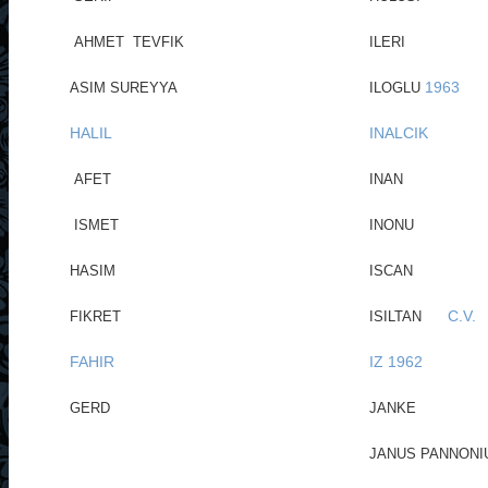
AHMET TEVFIK
ILERI
1963
ASIM SUREYYA
ILOGLU
HALIL
INALCIK
AFET
INAN
ISMET
INONU
HASIM
ISCAN
C.V.
FIKRET
ISILTAN
FAHIR
IZ
1962
GERD
JANKE
JANUS PANNONI