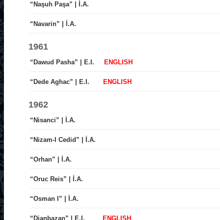
“Naşuh Paşa” | İ.A.
“Navarin” | İ.A.
1961
“Dawud Pasha” | E.I.
ENGLISH
“Dede Aghac” | E.I.
ENGLISH
1962
“Nisanci” | İ.A.
“Nizam-I Cedid” | İ.A.
“Orhan” | İ.A.
“Oruc Reis” | İ.A.
“Osman I” | İ.A.
“Djanbazan” | E.I.
ENGLISH