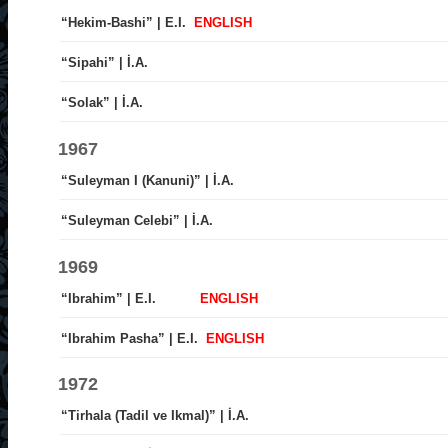
“Hekim-Bashi” | E.I.
ENGLISH
“Sipahi” | İ.A.
“Solak” | İ.A.
1967
“Suleyman I (Kanuni)” | İ.A.
“Suleyman Celebi” | İ.A.
1969
“Ibrahim” | E.I.
ENGLISH
“Ibrahim Pasha” | E.I.
ENGLISH
1972
“Tirhala (Tadil ve Ikmal)” | İ.A.