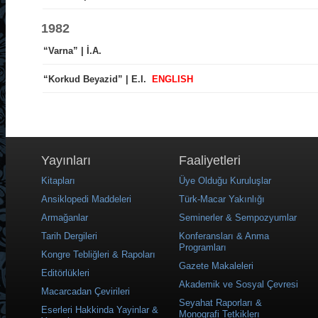
1982
“Varna” | İ.A.
“Korkud Beyazid” | E.I.
ENGLISH
Yayınları
Faaliyetleri
Kitapları
Üye Olduğu Kuruluşlar
Ansiklopedi Maddeleri
Türk-Macar Yakınlığı
Armağanlar
Seminerler & Sempozyumlar
Tarih Dergileri
Konferansları & Anma
Programları
Kongre Tebliğleri & Rapoları
Gazete Makaleleri
Editörlükleri
Akademik ve Sosyal Çevresi
Macarcadan Çevirileri
Seyahat Raporları &
Eserleri Hakkinda Yayinlar &
Monografi Tetkiklerı