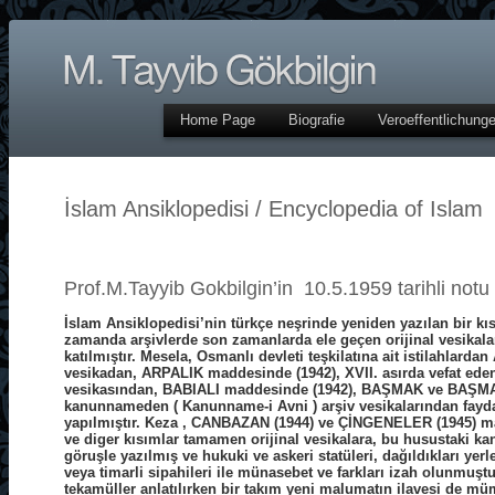
Home Page
Biografie
Veroeffentlichung
İslam Ansiklopedisi / Encyclopedia of Islam
Prof.M.Tayyib Gokbilgin’in 10.5.1959 tarihli notu 
İslam Ansiklopedisi’nin türkçe neşrinde yeniden yazılan bir kı
zamanda arşivlerde son zamanlarda ele geçen orijinal vesikalar
katılmıştır. Mesela, Osmanlı devleti teşkilatına ait istilahlar
vesikadan, ARPALIK maddesinde (1942), XVII. asırda vefat eden 
vesikasından, BABIALI maddesinde (1942), BAŞMAK ve BAŞMAKL
kanunnameden ( Kanunname-i Avni ) arşiv vesikalarından faydala
yapılmıştır. Keza , CANBAZAN (1944) ve ÇİNGENELER (1945) mad
ve diger kısımlar tamamen orijinal vesikalara, bu husustaki kan
göruşle yazılmış ve hukuki ve askeri statüleri, dağıldıkları yer
veya timarli sipahileri ile münasebet ve farkları izah olunm
tekamüller anlatılırken bir takım yeni malumatın ilavesi de m