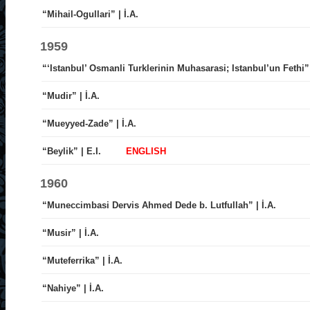
“Mihail-Ogullari” | İ.A.
1959
“‘Istanbul’ Osmanli Turklerinin Muhasarasi; Istanbul’un Fethi” 
“Mudir” | İ.A.
“Mueyyed-Zade” | İ.A.
“Beylik” | E.I.
ENGLISH
1960
“Muneccimbasi Dervis Ahmed Dede b. Lutfullah” | İ.A.
“Musir” | İ.A.
“Muteferrika” | İ.A.
“Nahiye” | İ.A.