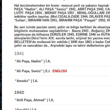
Hal tercümelerinden bir kısmı mevcut yerli ve yabancı kaynak v
PAŞA ”Hadim”, ALI PAŞA ”Semiz” 1941, ARİFİ PAŞA 1942, 
LUTFİ PAŞA 1954 , MİDHAT PAŞA 1957 , MİHAL-OĞULLARI 1958 ) 
tetkikler vasfinı taşırlar. (Msl.CIGALA-ZADE 1944, DİLAV
‘Sultan’, İBRAHİM HAN 1951, İBRAHİM PAŞA ”Pargali” 1952
Bu seri icinde yazılan semt, şehir ve bölge tarihleri de ekseri
bilgilerin muhassalası sayılabilirler : Basra 1943 , Boğaziçi 
yapılmışsa da bilhassa DÜRZİLER 1945, EDİRNE 1946 ve KÜTAHYA 
almışlardır.Dürzi’lerin XIX. asırda tarihi, orijinal bir yazma 
BELLETEN’de mufassal bir sekilde ( 1840 dan 1861 e kadar Cebel
şehir ve sancakları da , Arşivdeki tapu ve tahrir defterlerine gö
1941
“Ali Paşa, Hadim” | İ.A.
“Ali Paşa, Semiz” | E.I.
ENGLISH
“Amedci” | İ.A.
1942
“Arifi Paşa, Ahmed” | İ.A.
“Arpalik” | İ.A.