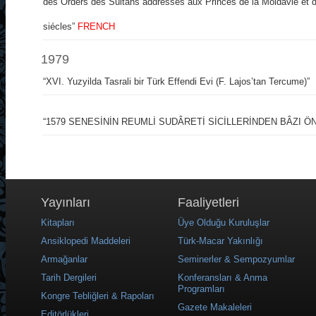
des Orders des Sultans addresses aux Princes de la Moldavie et 
siécles”
FRENCH
1979
“XVI. Yuzyilda Tasrali bir Türk Effendi Evi (F. Lajos’tan Tercume)”
“1579 SENESİNİN REUMLİ SUDÂRETİ SİCİLLERİNDEN BÂZI Ö
Yayınları
Faaliyetleri
Kitapları
Üye Olduğu Kuruluşlar
Ansiklopedi Maddeleri
Türk-Macar Yakınlığı
Armağanlar
Seminerler & Sempozyumlar
Tarih Dergileri
Konferansları & Anma
Programları
Kongre Tebliğleri & Rapoları
Gazete Makaleleri
Editörlükleri