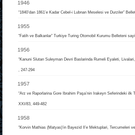
1946
“1840’dan 1861’e Kadar Cebel-i Lubnan Meselesi ve Durziler” Belle
1955
“Fatih ve Balkanlar” Turkiye Turing Otomobil Kurumu Belleteni say
1956
“Kanuni Slutan Suleyman Devri Baslarinda Rumeli Eyaleti, Livalari
, 247-294
1957
“Arz ve Raporlarina Gore Ibrahim Paşa’nin Irakeyn Seferindeki ilk Te
XXI/83, 449-482
1958
“Korvin Mathias (Matyas)’in Bayezid Il’e Mektuplari, Tercumeleri 