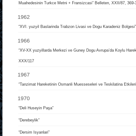
Muahedesinin Turkce Metni + Fransizcasi” Belleten, XXII/87, 369-
1962
“XVI. yuzyil Baslarinda Trabzon Livasi ve Dogu Karadeniz Bolgesi”
1966
“XV-XX yuzyillarda Merkezi ve Guney Dogu Avrupa’da Koylu Harek
XXX/117
1967
“Tanzimat Hareketinin Osmanli Muesseseleri ve Teskilatina Etkileri
1970
“Deli Huseyin Paşa”
“Derebeylik”
“Dersim Isyanlari”