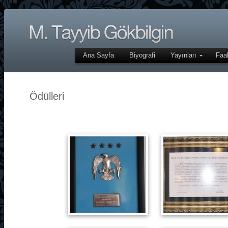
Ana Sayfa
Biyografi
Yayınları
Faal
Ödülleri