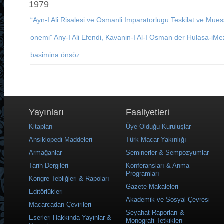
1979
“Ayn-I Ali Risalesi ve Osmanli Imparatorlugu Teskilat ve Mue
onemi” Any-I Ali Efendi, Kavanin-I Al-I Osman der Hulasa-iMez
basimina önsöz
Yayınları
Faaliyetleri
Kitapları
Üye Olduğu Kuruluşlar
Ansiklopedi Maddeleri
Türk-Macar Yakınlığı
Armağanlar
Seminerler & Sempozyumlar
Tarih Dergileri
Konferansları & Anma
Programları
Kongre Tebliğleri & Rapoları
Gazete Makaleleri
Editörlükleri
Akademik ve Sosyal Çevresi
Macarcadan Çevirileri
Seyahat Raporları &
Eserleri Hakkinda Yayinlar &
Monografi Tetkiklerı