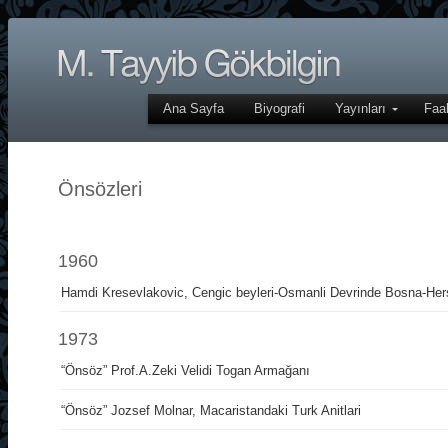
Ana Sayfa
Biyografi
Yayınları
Faal
Önsözleri
1960
Hamdi Kresevlakovic, Cengic beyleri-Osmanli Devrinde Bosna-Her
1973
“Önsöz” Prof.A.Zeki Velidi Togan Armağanı
“Önsöz” Jozsef Molnar, Macaristandaki Turk Anitlari